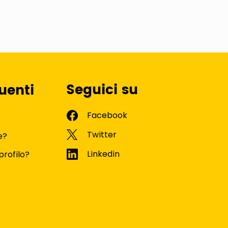
Seguici su
uenti
e?
profilo?