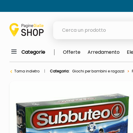
Cerca un prodotto
Categorie
Offerte
Arredamento
El
elenchi telefonici
meme
Torna indietro
Categoria:
Giochi per bambini e ragazzi
elenco
ombrelloni
lucidatrice pavimenti
astuccio oxford
italia independent occhiali sol
pattumiera raccolta differenzia