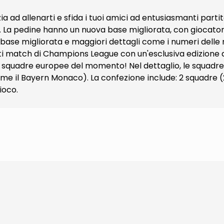
zia ad allenarti e sfida i tuoi amici ad entusiasmanti parti
no. La pedine hanno un nuova base migliorata, con giocat
na base migliorata e maggiori dettagli come i numeri delle 
anti match di Champions League con un'esclusiva edizione 
forti squadre europee del momento! Nel dettaglio, le squadr
me il Bayern Monaco). La confezione include: 2 squadre (22
ioco.