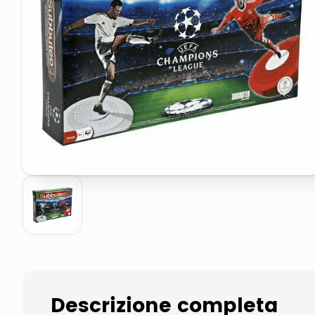
airpods
asciuga capelli spazzola
Descrizione completa