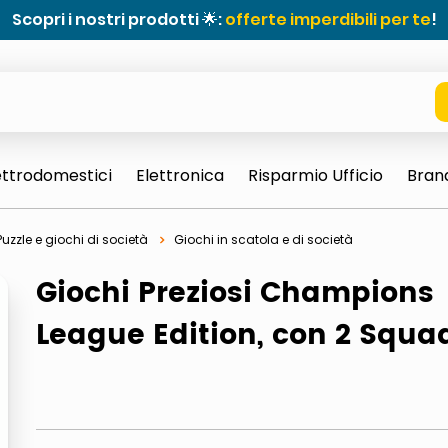
Scopri i nostri prodotti 🌟:
offerte imperdibili per te
!
ettrodomestici
Elettronica
Risparmio Ufficio
Bran
Puzzle e giochi di società
Giochi in scatola e di società
Giochi Preziosi Champions
League Edition, con 2 Squa
e 0703 thin rotondo sun
ta