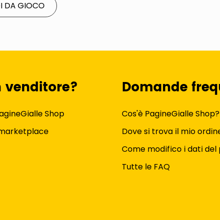
I DA GIOCO
n venditore?
Domande freq
agineGialle Shop
Cos'è PagineGialle Shop?
 marketplace
Dove si trova il mio ordin
Come modifico i dati del 
Tutte le FAQ