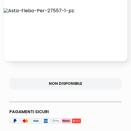
elenco
lucidatrice pavimenti
italia independent occhiali sole 0703 thin rotondo sun
pattumiera raccolta differenziata
NON DISPONIBILE
PAGAMENTI SICURI