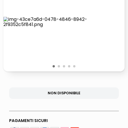
lucidatrice pavimenti
elenco telefonico
pattumiera raccolta differenziata
asciuga capelli spazzola
1
2
3
4
5
NON DISPONIBILE
PAGAMENTI SICURI