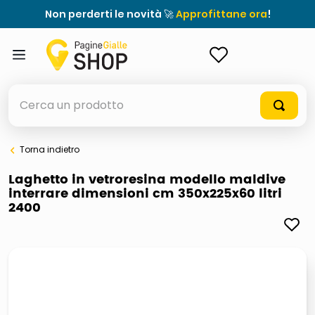
Non perderti le novità 🚀
Approfittane ora
!
ACCEDI
Cerca un prodotto
Torna indietro
elenchi telefonici
Laghetto in vetroresina modello maldive
interrare dimensioni cm 350x225x60 litri
meme
2400
porta tv
elenco
ombrelloni
italia independent occhiali sole 0703 thin rotondo sun