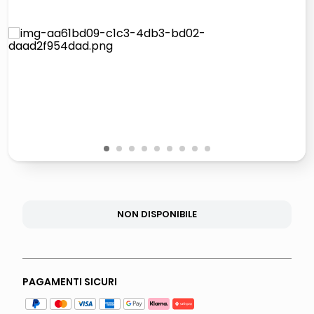
italia independent occhiali sole 0703 thin rotondo sun
pattumiera raccolta differenziata
airpods
asciuga capelli spazzola
1
2
3
4
5
6
7
8
9
NON DISPONIBILE
PAGAMENTI SICURI