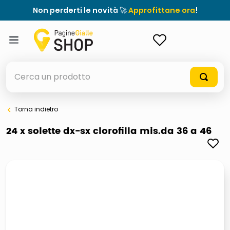
Non perderti le novità 🚀
Approfittane ora
!
ACCEDI
Cerca un prodotto
Torna indietro
elenchi telefonici
24 x solette dx-sx clorofilla mis.da 36 a 46
orologio parete
meme
porta tv
elenco
ombrelloni