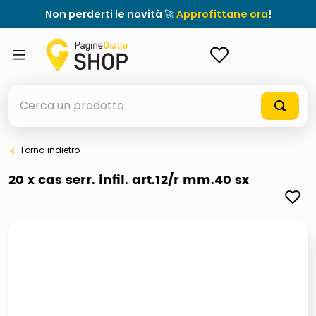
Non perderti le novità 🚀
Approfittane ora
!
ACCEDI
Cerca un prodotto
Torna indietro
elenchi telefonici
20 x cas serr. infil. art.12/r mm.40 sx
orologio parete
porta tv
meme
elenco
ombrelloni