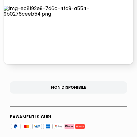
italia independent occhiali sole 0703 thin rotondo sun
lucidatrice pavimenti
pattumiera raccolta differenziata
elenco telefonico
NON DISPONIBILE
PAGAMENTI SICURI