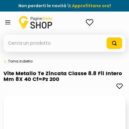
Non perderti le novità 🚀
Approfittane ora
!
ACCEDI
Cerca un prodotto
Torna indietro
elenchi telefonici
Vite Metallo Te Zincata Classe 8.8 Fil Intero
Mm 8X 40 Cf=Pz 200
orologio parete
porta tv
meme
elenco
ombrelloni