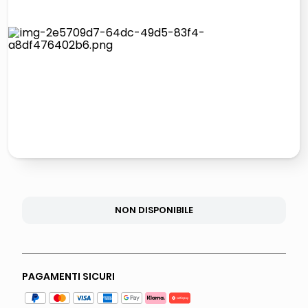
italia independent occhiali sole 0703 thin rotondo sun
lucidatrice pavimenti
pattumiera raccolta differenziata
elenco telefonico
NON DISPONIBILE
PAGAMENTI SICURI