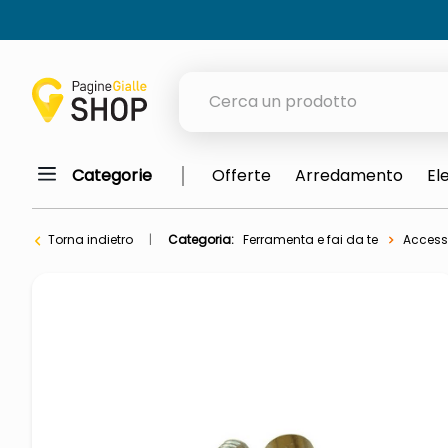
Cerca un prodotto
Categorie
Offerte
Arredamento
El
elenchi telefonici
meme
Torna indietro
Categoria:
Ferramenta e fai da te
Accesso
porta tv
elenco
ombrelloni
lucidatrice pavimenti
italia independent occhiali sol
pattumiera raccolta differenzia