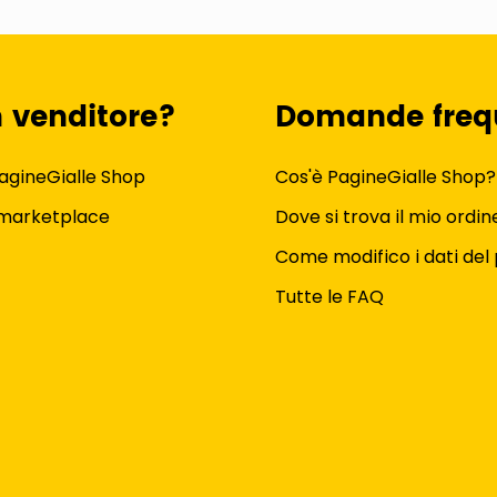
n venditore?
Domande freq
agineGialle Shop
Cos'è PagineGialle Shop?
 marketplace
Dove si trova il mio ordin
Come modifico i dati del 
Tutte le FAQ