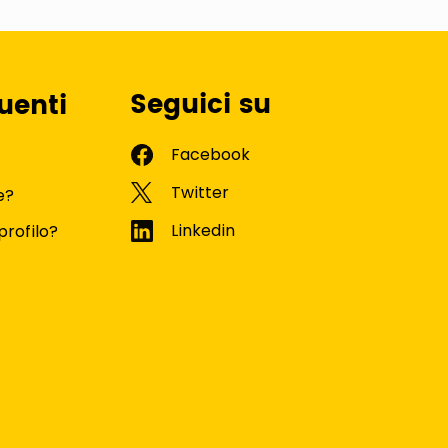
Seguici su
uenti
e?
profilo?