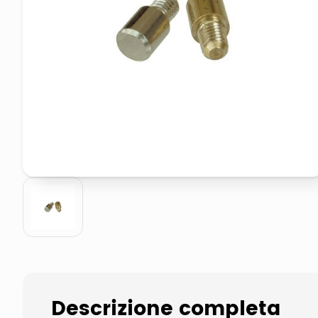
elenco telefonico
asciuga capelli spazzola
Descrizione completa