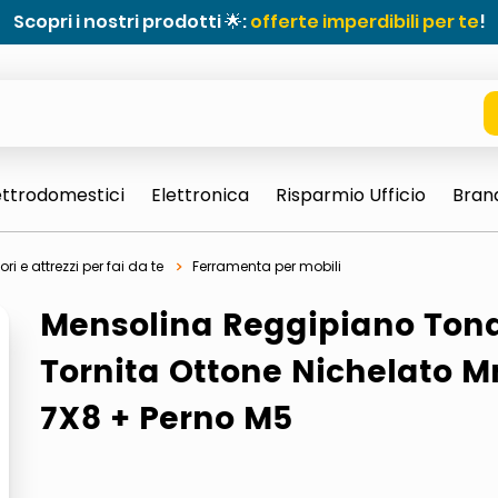
Scopri i nostri prodotti 🌟:
offerte imperdibili per te
!
ettrodomestici
Elettronica
Risparmio Ufficio
Bran
ri e attrezzi per fai da te
Ferramenta per mobili
Mensolina Reggipiano Ton
Tornita Ottone Nichelato 
7X8 + Perno M5
e 0703 thin rotondo sun
ta