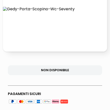
lucidatrice pavimenti
elenco telefonico
pattumiera raccolta differenziata
asciuga capelli spazzola
NON DISPONIBILE
PAGAMENTI SICURI