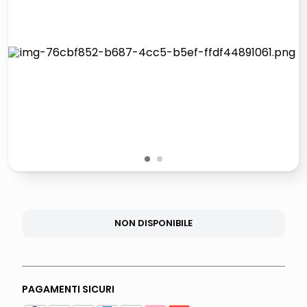
lucidatrice pavimenti
elenco telefonico
pattumiera raccolta differenziata
asciuga capelli spazzola
1
2
NON DISPONIBILE
PAGAMENTI SICURI