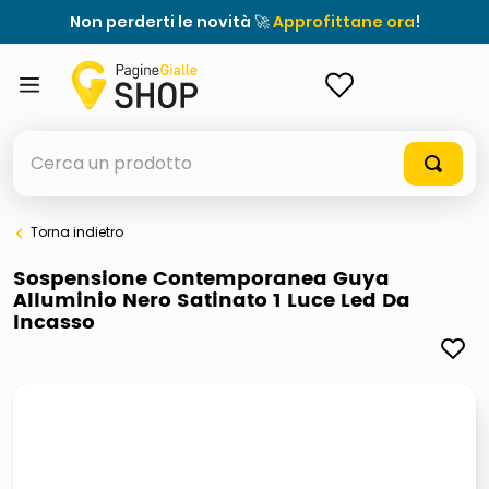
Non perderti le novità 🚀
Approfittane ora
!
ACCEDI
Cerca un prodotto
Torna indietro
elenchi telefonici
Sospensione Contemporanea Guya
Alluminio Nero Satinato 1 Luce Led Da
meme
Incasso
porta tv
elenco
ombrelloni
italia independent occhiali sole 0703 thin rotondo sun