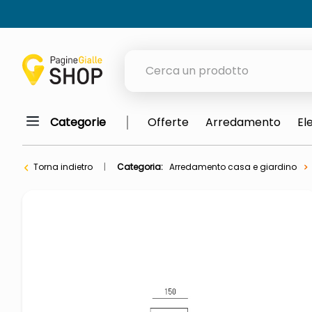
Cerca un prodotto
Categorie
Offerte
Arredamento
El
elenchi telefonici
orologio parete
Torna indietro
Categoria:
Arredamento casa e giardino
meme
porta tv
elenco
ombrelloni
lucidatrice pavimenti
italia independent occhiali sol