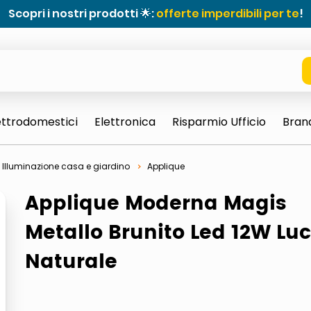
Scopri i nostri prodotti 🌟:
offerte imperdibili per te
!
ettrodomestici
Elettronica
Risparmio Ufficio
Bran
Illuminazione casa e giardino
Applique
Applique Moderna Magis
Metallo Brunito Led 12W Lu
Naturale
e 0703 thin rotondo sun