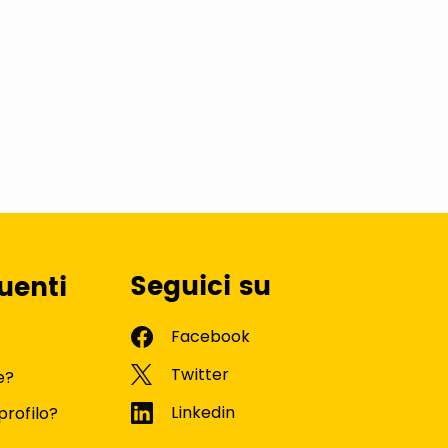
Seguici su
uenti
e?
profilo?