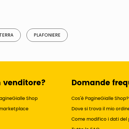
TERRA
PLAFONIERE
n venditore?
Domande freq
agineGialle Shop
Cos'è PagineGialle Shop?
 marketplace
Dove si trova il mio ordin
Come modifico i dati del 