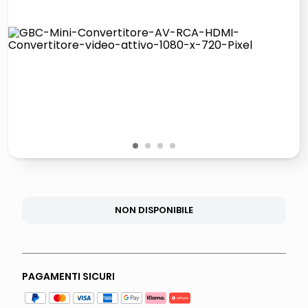
lucidatrice pavimenti
italia independent occhiali sole 0703 thin rotondo sun
pattumiera raccolta differenziata
elenco
1
2
3
4
NON DISPONIBILE
PAGAMENTI SICURI