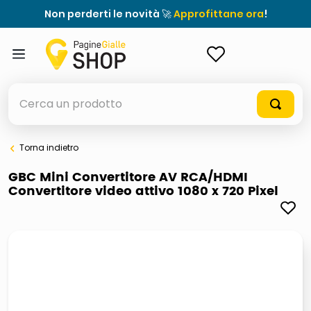
Non perderti le novità 🚀
Approfittane ora
!
ACCEDI
Cerca un prodotto
Torna indietro
elenchi telefonici
GBC Mini Convertitore AV RCA/HDMI
Convertitore video attivo 1080 x 720 Pixel
orologio parete
porta tv
meme
ddr5 ram 6000 16 x 2
ombrelloni