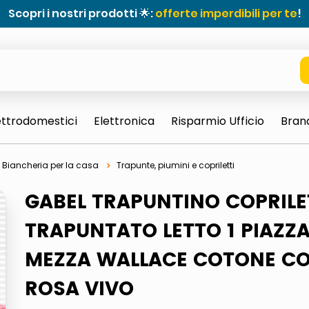
Scopri i nostri prodotti 🌟:
offerte imperdibili per te
!
ettrodomestici
Elettronica
Risparmio Ufficio
Bran
Biancheria per la casa
Trapunte, piumini e copriletti
GABEL TRAPUNTINO COPRIL
TRAPUNTATO LETTO 1 PIAZZA
MEZZA WALLACE COTONE C
e 0703 thin rotondo sun
ROSA VIVO
ta