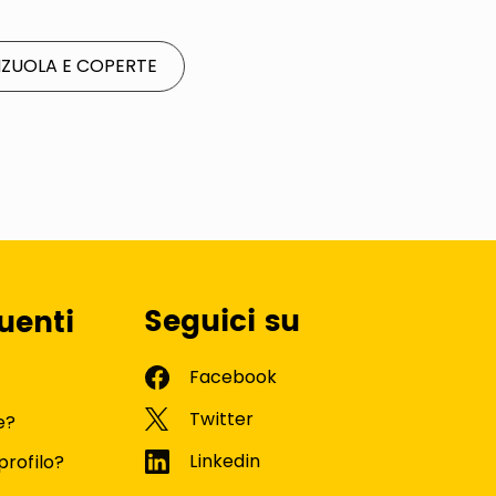
NZUOLA E COPERTE
Seguici su
uenti
e?
profilo?