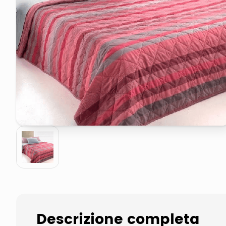
elenco telefonico
asciuga capelli spazzola
Descrizione completa