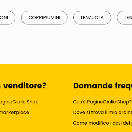
ONI
COPRIPIUMINI
LENZUOLA
LE
n venditore?
Domande freq
agineGialle Shop
Cos'è PagineGialle Shop?
 marketplace
Dove si trova il mio ordin
Come modifico i dati del 