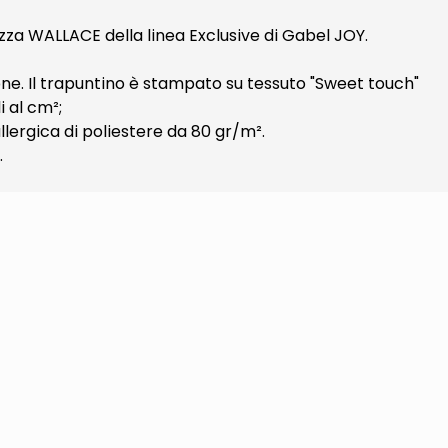
za WALLACE della linea Exclusive di Gabel JOY.
ne. Il trapuntino è stampato su tessuto "Sweet touch"
i al cm²;
lergica di poliestere da 80 gr/m².
.