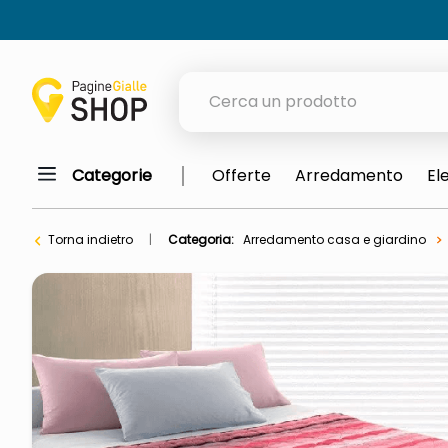
Cerca un prodotto
Categorie
Offerte
Arredamento
El
elenchi telefonici
meme
Torna indietro
Categoria:
Arredamento casa e giardino
porta tv
elenco
ombrelloni
lucidatrice pavimenti
italia independent occhiali sol
pattumiera raccolta differenzia