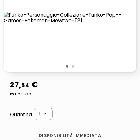
lucidatrice pavimenti
elenco telefonico
pattumiera raccolta differenziata
asciuga capelli spazzola
1
2
27
,
€
84
Iva inclusa
1
Quantità
DISPONIBILITÀ IMMEDIATA