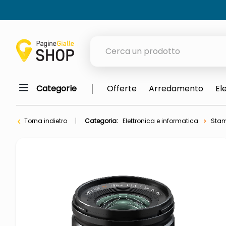
Cerca un prodotto
Categorie
Offerte
Arredamento
El
elenchi telefonici
orologio parete
Torna indietro
Categoria:
Elettronica e informatica
Stam
meme
porta tv
elenco
ombrelloni
italia independent occhiali sol
lucidatrice pavimenti