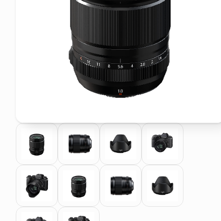
pattumiera raccolta differenzia
asciuga capelli spazzola