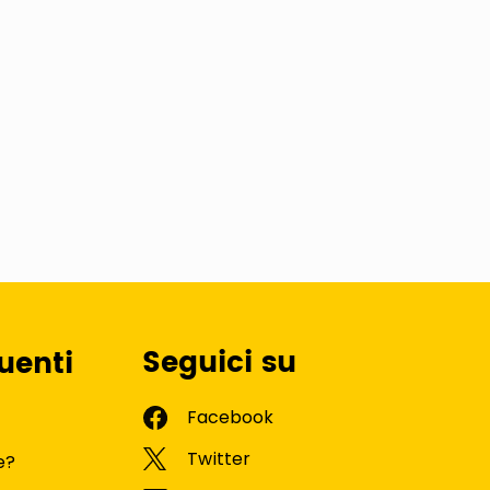
Seguici su
uenti
e?