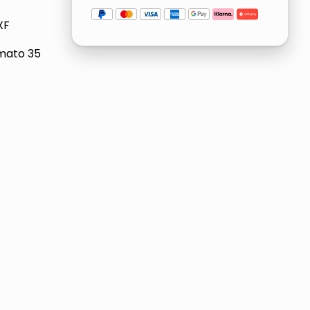
XF
rmato 35