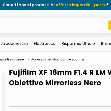
Scopri i nostri prodotti 🌟:
offerte imperdibili per te
!
ettrodomestici
Elettronica
Risparmio Ufficio
Bran
panti e scanner
Accessori per stampanti e scanner
Fujifilm XF 18mm F1.4 R LM 
Obiettivo Mirrorless Nero
e 0703 thin rotondo sun