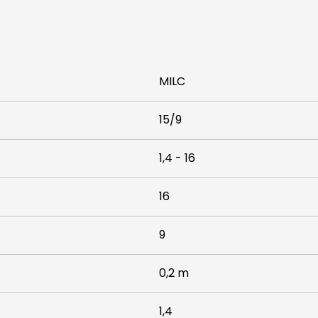
MILC
15/9
1,4 - 16
16
9
0,2 m
1,4