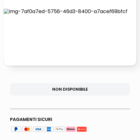
lucidatrice pavimenti
italia independent occhiali sole 0703 thin rotondo sun
pattumiera raccolta differenziata
crema funghi porcini tartufo
NON DISPONIBILE
PAGAMENTI SICURI