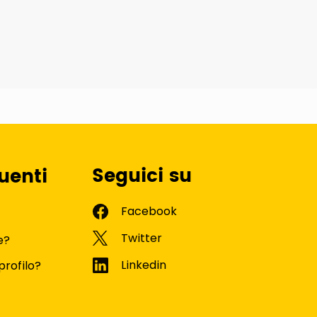
Seguici su
uenti
e?
profilo?