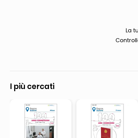
pattumiera raccolta differenzia
crema funghi porcini tartufo
La t
Controll
I più cercati