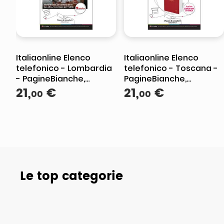
Italiaonline Elenco
Italiaonline Elenco
telefonico - Lombardia
telefonico - Toscana -
- PagineBianche,
PagineBianche,
PagineGialle e
21
,
€
PagineGialle e
21
,
€
00
00
TuttoCittà
TuttoCittà
Le top categorie