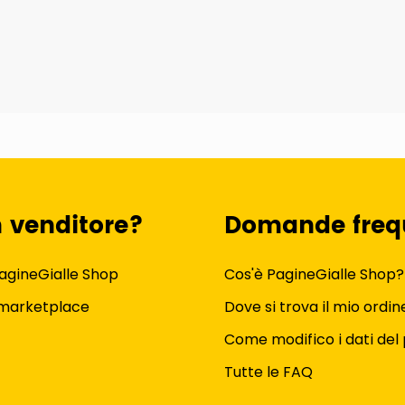
n venditore?
Domande freq
agineGialle Shop
Cos'è PagineGialle Shop?
 marketplace
Dove si trova il mio ordin
Come modifico i dati del 
Tutte le FAQ