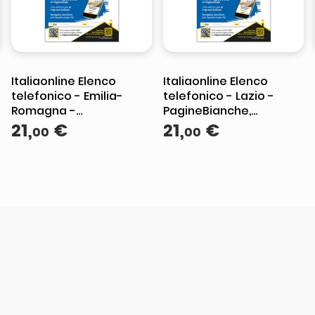
Italiaonline Elenco
Italiaonline Elenco
telefonico - Emilia-
telefonico - Lazio -
Romagna -
PagineBianche,
PagineBianche,
21
,
€
PagineGialle e
21
,
€
00
00
PagineGialle e
TuttoCittà
TuttoCittà