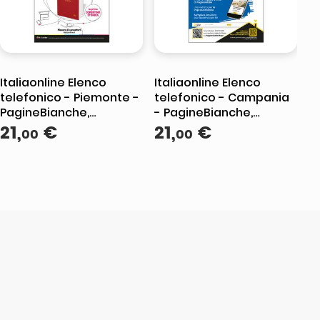
Italiaonline Elenco
Italiaonline Elenco
telefonico - Piemonte -
telefonico - Campania
PagineBianche,
- PagineBianche,
PagineGialle e
21
,
€
PagineGialle e
21
,
€
00
00
TuttoCittà
TuttoCittà