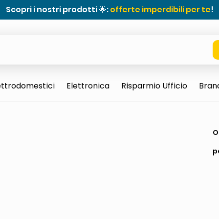
Scopri i nostri prodotti 🌟:
offerte imperdibili per te
!
ettrodomestici
Elettronica
Risparmio Ufficio
Bran
e 0703 thin rotondo sun