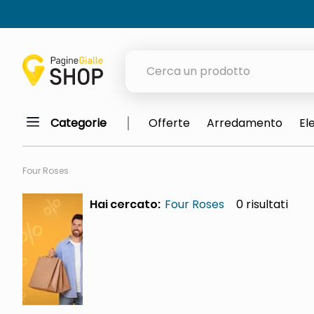
Cerca un prodotto
Categorie
Offerte
Arredamento
El
elenchi telefonici
orologio parete
Four Roses
porta tv
Hai cercato:
Four Roses
0
meme
elenco
ombrelloni
lucidatrice pavimenti
italia independent occhiali sol