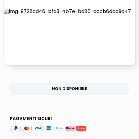
lucidatrice pavimenti
italia independent occhiali sole 0703 thin rotondo sun
pattumiera raccolta differenziata
crema funghi porcini tartufo
NON DISPONIBILE
PAGAMENTI SICURI