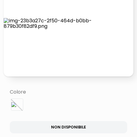
italia independent occhiali sole 0703 thin rotondo sun
lucidatrice pavimenti
pattumiera raccolta differenziata
elenco telefonico
Colore
NON DISPONIBILE