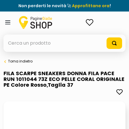
Non perderti le novità 🚀
Approfittane ora
!
ACCEDI
Cerca un prodotto
Torna indietro
elenchi telefonici
FILA SCARPE SNEAKERS DONNA FILA PACE
RUN 1011044 73Z ECO PELLE CORAL ORIGINALE
orologio parete
PE Colore Rosso,Taglia 37
porta tv
meme
elenco
ombrelloni