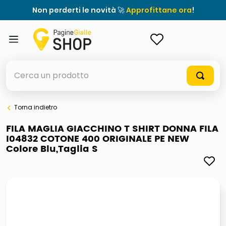
Non perderti le novità 🚀
Approfittane ora
!
ACCEDI
Cerca un prodotto
Torna indietro
elenchi telefonici
FILA MAGLIA GIACCHINO T SHIRT DONNA FILA
I04832 COTONE 400 ORIGINALE PE NEW
meme
Colore Blu,Taglia S
porta tv
elenco
ombrelloni
lucidatrice pavimenti