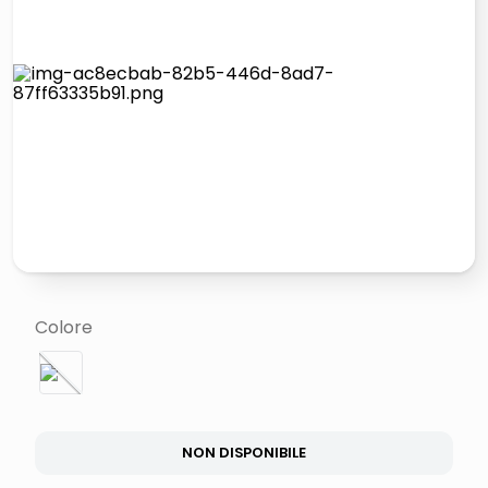
italia independent occhiali sole 0703 thin rotondo sun
pattumiera raccolta differenziata
elenco telefonico
asciuga capelli spazzola
Colore
NON DISPONIBILE