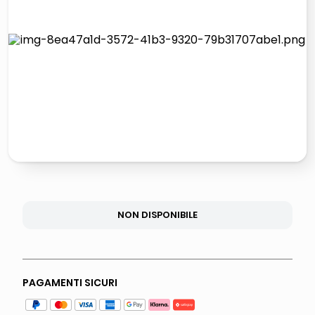
italia independent occhiali sole 0703 thin rotondo sun
airpods
pattumiera raccolta differenziata
asciuga capelli spazzola
NON DISPONIBILE
PAGAMENTI SICURI