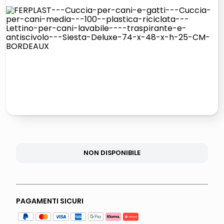
lucidatrice pavimenti
pattumiera raccolta differenziata
elenco telefonico
faro solare
NON DISPONIBILE
PAGAMENTI SICURI