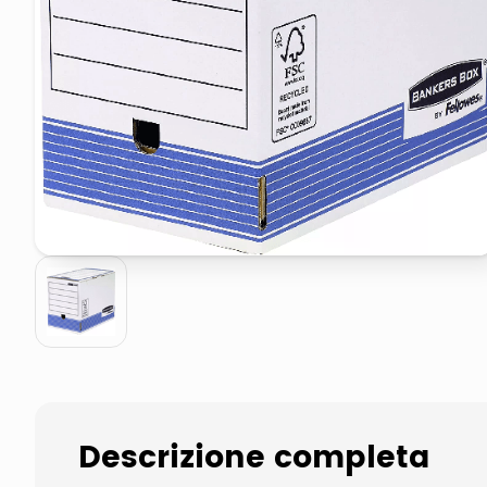
pattumiera raccolta differenzia
asciuga capelli spazzola
Descrizione completa