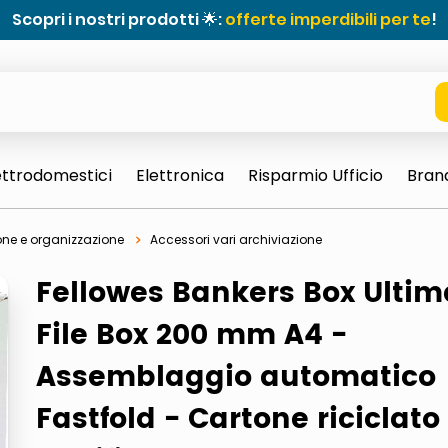
Scopri i nostri prodotti 🌟:
offerte imperdibili per te
!
ettrodomestici
Elettronica
Risparmio Ufficio
Bran
one e organizzazione
Accessori vari archiviazione
Fellowes Bankers Box Ultim
File Box 200 mm A4 -
Assemblaggio automatico
e 0703 thin rotondo sun
Fastfold - Cartone riciclato