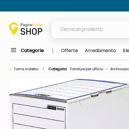
Cerca un prodotto
Categorie
Offerte
Arredamento
El
elenchi telefonici
orologio parete
Torna indietro
Categoria:
Forniture per ufficio
Archiviazi
meme
porta tv
elenco
ombrelloni
italia independent occhiali sol
lucidatrice pavimenti