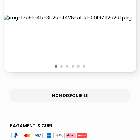
lucidatrice pavimenti
elenco telefonico
pattumiera raccolta differenziata
asciuga capelli spazzola
1
2
3
4
5
6
NON DISPONIBILE
PAGAMENTI SICURI