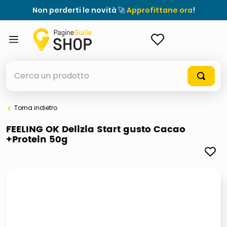
Non perderti le novità 🚀
Approfittane ora
!
ACCEDI
Cerca un prodotto
Torna indietro
elenchi telefonici
FEELING OK Delizia Start gusto Cacao
+Protein 50g
orologio parete
porta tv
meme
elenco
ombrelloni