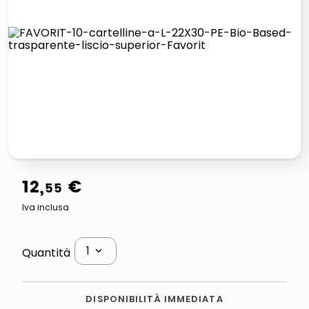
lucidatrice pavimenti
italia independent occhiali sole 0703 thin rotondo sun
pattumiera raccolta differenziata
crema funghi porcini tartufo
12
,
€
55
Iva inclusa
1
Quantità
DISPONIBILITÀ IMMEDIATA