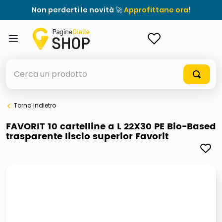
Non perderti le novità 🚀
Approfittane ora
!
ACCEDI
Cerca un prodotto
Torna indietro
elenchi telefonici
FAVORIT 10 cartelline a L 22X30 PE Bio-Based
trasparente liscio superior Favorit
orologio parete
porta tv
meme
elenco
ombrelloni