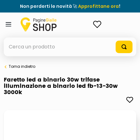
Non perderti le novità 🚀
Approfittane ora
!
ACCEDI
Cerca un prodotto
Torna indietro
elenchi telefonici
Faretto led a binario 30w trifase
illuminazione a binario led fb-13-30w
meme
3000k
elenco
ombrelloni
lucidatrice pavimenti
astuccio oxford