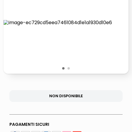
italia independent occhiali sole 0703 thin rotondo sun
airpods
pattumiera raccolta differenziata
asciuga capelli spazzola
1
2
NON DISPONIBILE
PAGAMENTI SICURI