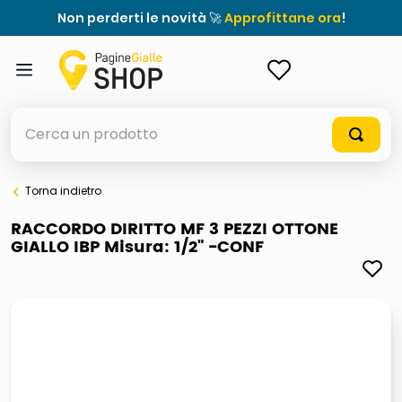
Non perderti le novità 🚀
Approfittane ora
!
ACCEDI
Cerca un prodotto
Torna indietro
elenchi telefonici
RACCORDO DIRITTO MF 3 PEZZI OTTONE
GIALLO IBP Misura: 1/2" -CONF
orologio parete
porta tv
meme
elenco
ombrelloni