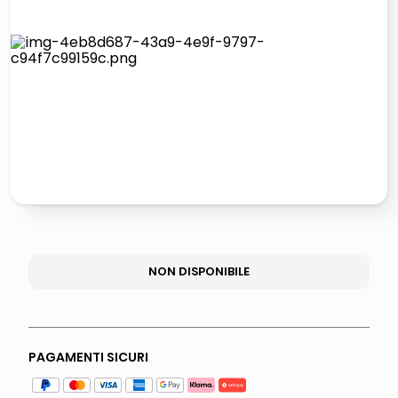
elenco
lucidatrice pavimenti
italia independent occhiali sole 0703 thin rotondo sun
pattumiera raccolta differenziata
NON DISPONIBILE
PAGAMENTI SICURI