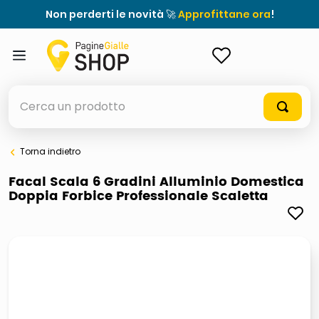
Non perderti le novità 🚀
Approfittane ora
!
ACCEDI
Cerca un prodotto
Torna indietro
elenchi telefonici
Facal Scala 6 Gradini Alluminio Domestica
Doppia Forbice Professionale Scaletta
orologio parete
porta tv
meme
ddr5 ram 6000 16 x 2
ombrelloni