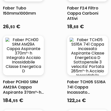
Faber Tubo
Faber F24 Filtro
150mmx1000mm
Cappa Carboni
Attivi
26
,
€
18
,
€
93
68
Faber PCH00 SRM
Faber TCH05 SS16A
AM29A Cappa
741 Cappa
Aspirante 370m³-h
Incassato
Integrato Acciaio
Aspirante Classe
184
,
€
122
,
€
55
24
Inossidabile Classe
Energetica D
Energetica D
Sottopensile 3