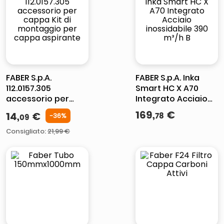
italia independent occhiali sole 0703 thin rotondo sun
lucidatrice pavimenti
pattumiera raccolta differenziata
asciuga capelli spazzola
FABER S.p.A.
FABER S.p.A. Inka
112.0157.305
Smart HC X A70
accessorio per
Integrato Acciaio
cappa Kit di
inossidabile 390
169
,
€
14
,
€
78
-
36
%
09
montaggio per
m³/h B
cappa aspirante
Consigliato
:
21,99 €