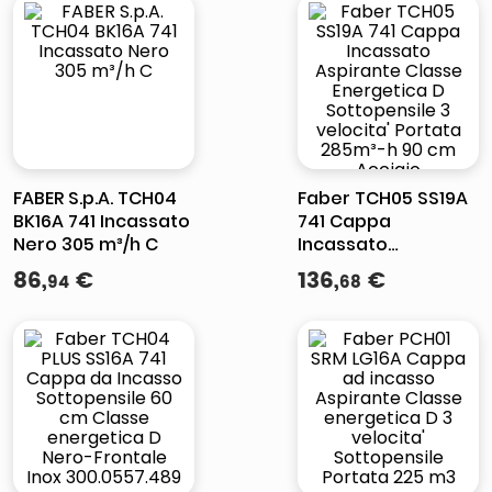
velocita' Portata
285m³-h Acciaio
Inossidabile
300.0557.494
FABER S.p.A. TCH04
Faber TCH05 SS19A
BK16A 741 Incassato
741 Cappa
Nero 305 m³/h C
Incassato
Aspirante Classe
86
,
€
136
,
€
94
68
Energetica D
Sottopensile 3
velocita' Portata
285m³-h 90 cm
Acciaio Inossidabile
300.0557.495