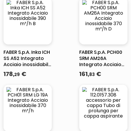
Inox 300.0557.493
FABER S.p.A. Inka ICH
FABER S.p.A. PCH00
SS A52 Integrato
SRM AM26A
Acciaio inossidabile
Integrato Acciaio
390 m³/h B
inossidabile 370
178
,
€
161
,
€
29
83
m³/h D