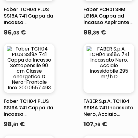
Faber TCH04 PLUS
Faber PCH01 SRM
SS16A 741 Cappa da
LG16A Cappa ad
Incasso
incasso Aspirante
Sottopensile 60 cm
Classe energetica
96
,
€
98
,
€
03
85
Classe energetica
D 3 velocita'
D Nero-Frontale
Sottopensile
Inox 300.0557.489
Portata 225 m3
Faber TCH04 PLUS
FABER S.p.A. TCH04
SS19A 741 Cappa da
SS18A 741 Incassato
Incasso
Nero, Acciaio
Sottopensile 90 cm
inossidabile 295
98
,
€
107
,
€
61
76
Classe energetica
m³/h D
D Nero-Frontale