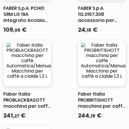
FABER S.p.A. PCH01
FABER S.p.A.
SRM LG 19A
112.0157.308
Integrato Acciaio
accessorio per
inossidabile 370
cappa Tubo di
109
,
€
24
,
€
06
18
m³/h
prolunga per
cappa aspirante
Faber Italia
Faber Italia
PROBLACKBASOTT
PROBRITISHOTT
macchina per caffè
macchina per caffè
Automatica/Manuale
Automatica/Manuale
241
,
€
244
,
€
27
19
Macchina per caffè
Macchina per caffè
a cialde 1,3 L
a cialde 1,3 L