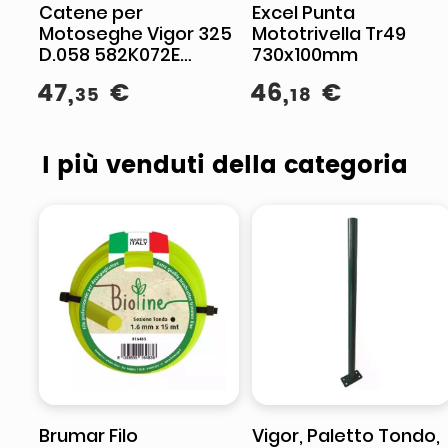
Catene per
Excel Punta
Motoseghe Vigor 325
Mototrivella Tr49
D.058 582K072E
730x100mm
mm.450-18
47
,
€
46
,
€
35
18
I più venduti della categoria
Brumar Filo
Vigor, Paletto Tondo,