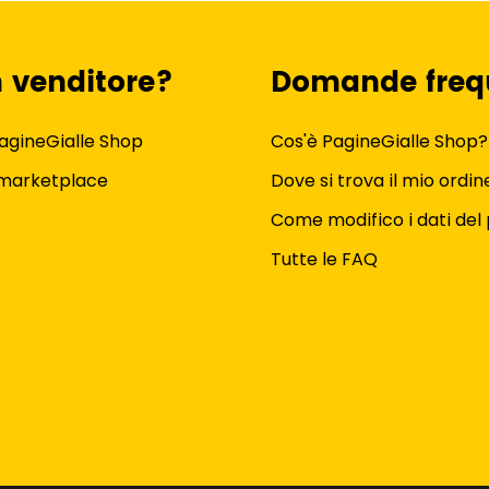
n venditore?
Domande freq
agineGialle Shop
Cos'è PagineGialle Shop?
 marketplace
Dove si trova il mio ordin
Come modifico i dati del 
Tutte le FAQ