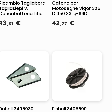
Ricambio Tagliabordi-
Catene per
Tagliasiepi V.
Motoseghe Vigor 325
Caricabatteria Litio
D.050 33Lg-66Dl
Volt 18
43
,
€
42
,
€
31
77
Einhell 3405930
Einhell 3405690