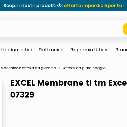
Scopri i nostri prodotti 🌟:
offerte imperdibili per te
!
ettrodomestici
Elettronica
Risparmio Ufficio
Bran
Macchine e attrezzi da giardino
Attrezzi da giardinaggio
EXCEL Membrane tl tm Exce
07329
e 0703 thin rotondo sun
ta