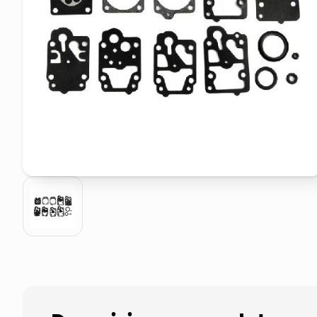
elenco telefonico
asciuga capelli spazzola