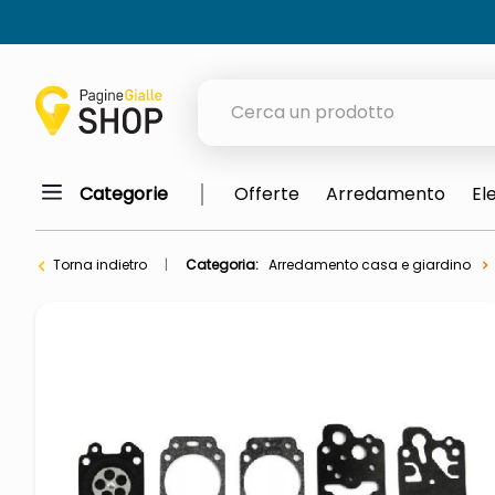
Cerca un prodotto
Categorie
Offerte
Arredamento
El
elenchi telefonici
meme
Torna indietro
Categoria:
Arredamento casa e giardino
porta tv
elenco
ombrelloni
lucidatrice pavimenti
italia independent occhiali sol
pattumiera raccolta differenzia