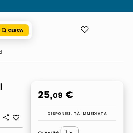
ACCEDI
d
l
25
,
€
09
DISPONIBILITÀ IMMEDIATA
1