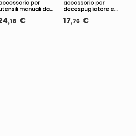
accessorio per
accessorio per
utensili manuali da
decespugliatore e
giardino Cesoia per
tagliabordi
24
,
€
17
,
€
18
76
erba Lama Argento