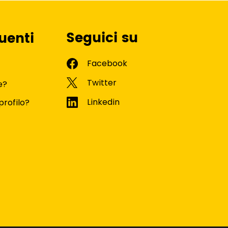
Seguici su
uenti
e?
profilo?