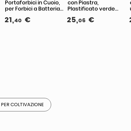
Portaforbici in Cuoio,
con Piastra,
per Forbici a Batteria,
Plastificato verde
Fodero con Fori
RAL-6005, Diametro
21
,
€
25
,
€
40
06
Passanti
38 mm, Altezza 110 cm
 PER COLTIVAZIONE