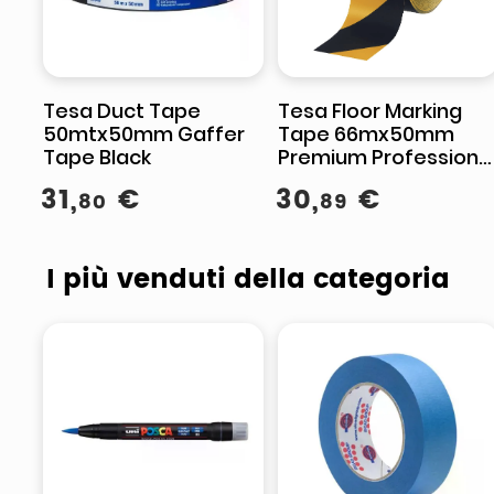
Tesa Duct Tape
Tesa Floor Marking
50mtx50mm Gaffer
Tape 66mx50mm
Tape Black
Premium Professiona
Giallo-Blu
31
,
€
30
,
€
80
89
I più venduti della categoria