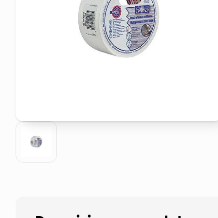
elenco telefonico
asciuga capelli spazzola