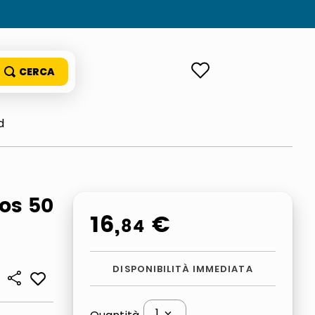
ACCEDI
d
os 50
16
,
€
84
DISPONIBILITÀ IMMEDIATA
1