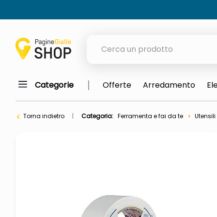
Cerca un prodotto
Categorie
Offerte
Arredamento
El
elenchi telefonici
meme
Torna indietro
Categoria:
Ferramenta e fai da te
Utensili
porta tv
elenco
ombrelloni
lucidatrice pavimenti
italia independent occhiali sol
pattumiera raccolta differenzia