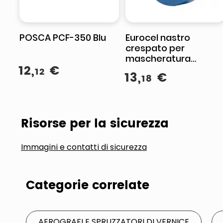
POSCA PCF-350 Blu
Eurocel nastro
crespato per
mascheratura
12
,
€
esterni, anti UV,
12
13
,
€
18
resistente all'acqua,
25 mm x 50 mt, blu
scuro, MSK6080
Risorse per la sicurezza
Immagini e contatti di sicurezza
Categorie correlate
AEROGRAFI E SPRUZZATORI DI VERNICE