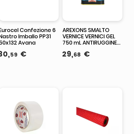
Eurocel Confezione 6
AREXONS SMALTO
Nastro Imballo PP31
VERNICE VERNICI GEL
50x132 Avana
750 mL ANTIRUGGINE
VERNIFER VARI COLORI
30
,
€
29
,
€
59
68
(Bianco satinato -
4881)