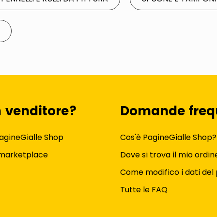
n venditore?
Domande freq
agineGialle Shop
Cos'è PagineGialle Shop?
 marketplace
Dove si trova il mio ordin
Come modifico i dati del 
Tutte le FAQ