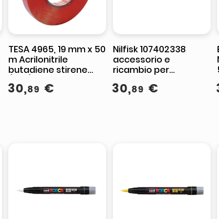
TESA 4965, 19 mm x 50
Nilfisk 107402338
m Acrilonitrile
accessorio e
l
butadiene stirene
ricambio per
(ABS) Rosso
aspirapolvere Filtro
30
,
€
30
,
€
89
89