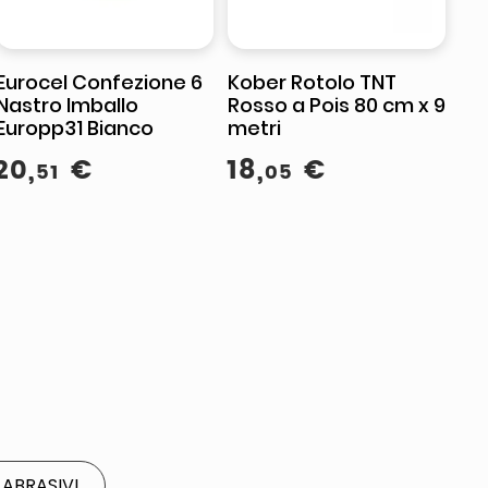
Eurocel Confezione 6
Kober Rotolo TNT
Nastro Imballo
Rosso a Pois 80 cm x 9
Europp31 Bianco
metri
20
,
€
18
,
€
51
05
ABRASIVI