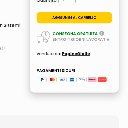
Quantità
AGGIUNGI AL CARRELLO
n Sistemi
CONSEGNA GRATUITA
ENTRO
4
GIORNI LAVORATIVI
sti
PagineGialle
Venduto da:
PAGAMENTI SICURI