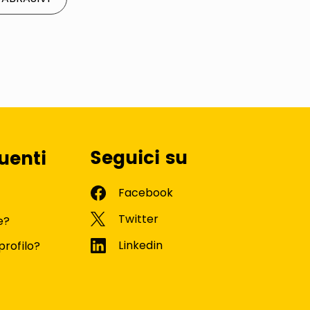
Seguici su
uenti
e?
profilo?