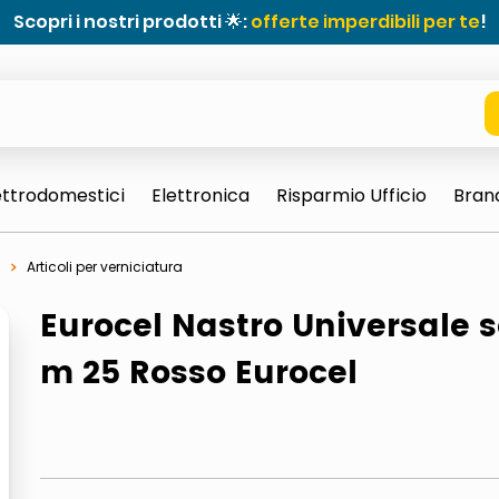
Scopri i nostri prodotti 🌟:
offerte imperdibili per te
!
ettrodomestici
Elettronica
Risparmio Ufficio
Bran
Articoli per verniciatura
Eurocel Nastro Universale s
m 25 Rosso Eurocel
e 0703 thin rotondo sun
ta