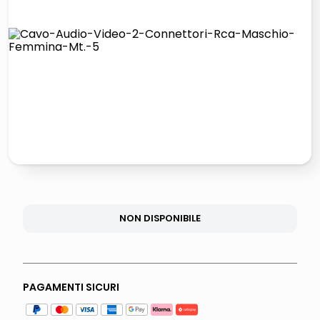
elenco
lucidatrice pavimenti
italia independent occhiali sole 0703 thin rotondo sun
pattumiera raccolta differenziata
NON DISPONIBILE
PAGAMENTI SICURI