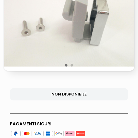
lucidatrice pavimenti
elenco telefonico
pattumiera raccolta differenziata
asciuga capelli spazzola
1
2
NON DISPONIBILE
PAGAMENTI SICURI