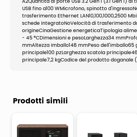
A2Quantità di porte USB 3.2 Gen 1 (3.1 Gen 1) di
USB fino a100 WMicrofono, spinotto d'ingresso
trasferimento Ethernet LAN10,100,1000,2500 Mb
schede integratoNoVelocità di trasferimento da
origineCinaGestione energeticaTipologia alim
- 45 °CDimensioni e pesoLarghezza34 mmProf
mmAltezza imballo148 mmPeso dell'imballo65 gDe
principale100 pzLarghezza scatola principale
principale7,2 kgCodice del prodotto doganale
Prodotti simili