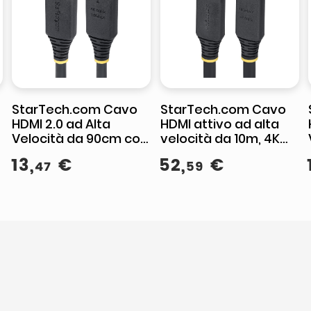
StarTech.com Cavo
StarTech.com Cavo
HDMI 2.0 ad Alta
HDMI attivo ad alta
Velocità da 90cm con
velocità da 10m, 4K
Connettori a Scatto,
60Hz/1440p 144Hz,
13
,
€
52
,
€
47
59
4K 60Hz/1440p 144Hz,
HDR10/HDCP 2.2/ARC,
HDR10/HDCP 2.2/ARC
18Gbps, cavo UHD
HDMI 2