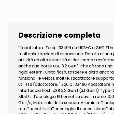
Descrizione completa
"L'adattatore Equip 133496 da USB-C a 2,5G Ethe
molteplici opzioni di espansione. Dotato di una 
attività ad alta intensità di dati come trasferim
anche due porte USB 3.2 Gen 1, che offrono una v
rigidi esterni, unità flash, tastiere e altro anco
funzionali e veloci. Inoltre, l'adattatore suppor
utilizza l'adattatore. " Equip 133496 Adattatore 
Interfaccia host: USB 3.2 Gen 1 (3.1 Gen 1) Type-
Mbit/s, Tecnologia Ethernet su cavi in rame: 100
Gbit/s, Materiale della scocca: Alluminio. Tipol
mmConnettivitàTecnologia di connessioneCablatoI