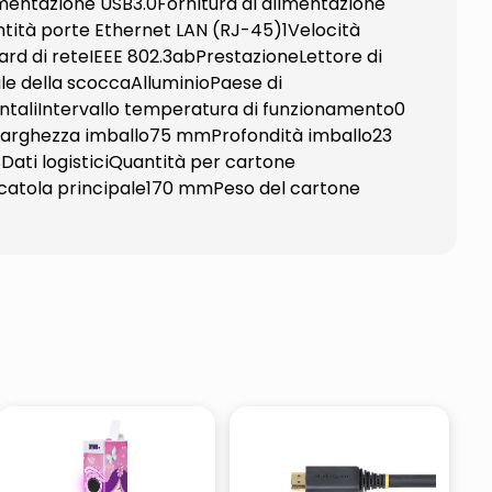
limentazione USB3.0Fornitura di alimentazione
tità porte Ethernet LAN (RJ-45)1Velocità
rd di reteIEEE 802.3abPrestazioneLettore di
le della scoccaAlluminioPaese di
taliIntervallo temperatura di funzionamento0
arghezza imballo75 mmProfondità imballo23
ati logisticiQuantità per cartone
catola principale170 mmPeso del cartone