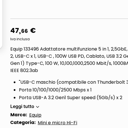
ta
47
,
€
66
Iva inclusa
Equip 133496 Adattatore multifunzione 5 in 1, 2,5GbE
2, USB-C x 1, USB-C , 100W USB PD, Cablato, USB 3.2 Ge
Gen 1) Type-C, 100 W, 10,100,1000,2500 Mbit/s, 1000B
IEEE 802.3ab
"USB-C maschio (compatibile con Thunderbolt 
Porta 10/100/1000/2500 Mbps x 1
Porta USB-A 3.2 Gen1 Super speed (5Gb/s) x 2
Leggi tutto
Marca:
Equip
Categoria:
Mini e micro Hi-Fi