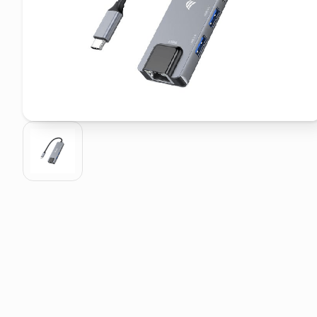
pattumiera raccolta differenzia
asciuga capelli spazzola