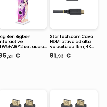
Big Ben Bigben
StarTech.com Cavo
Interactive
HDMI attivo ad alta
TW5FAIRY2 set audio
velocità da 15m, 4K
da casa Sistema
60Hz/1440p 144Hz,
85
,
€
81
,
€
21
93
home audio a torre 20
HDR10/HDCP 2.2/ARC,
W Rosa, Bianco
18Gbps, cavo UHD
HDMI 2