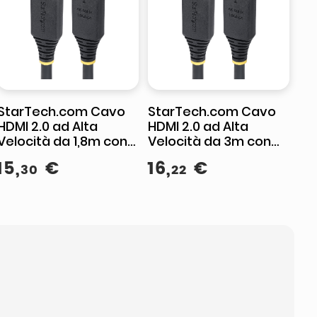
StarTech.com Cavo
StarTech.com Cavo
HDMI 2.0 ad Alta
HDMI 2.0 ad Alta
Velocità da 1,8m con
Velocità da 3m con
Connettori a Scatto,
Connettori a Scatto,
15
,
€
16
,
€
30
22
4K 60Hz/1440p 144Hz,
4K 60Hz/1440p 144Hz,
HDR10/HDCP 2.2/ARC
HDR10/HDCP 2.2/ARC