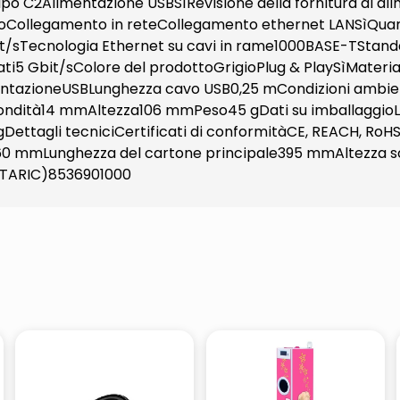
 tipo C2Alimentazione USBSìRevisione della fornitura di a
NoCollegamento in reteCollegamento ethernet LANSìQuan
it/sTecnologia Ethernet su cavi in rame1000BASE-TStanda
ti5 Gbit/sColore del prodottoGrigioPlug & PlaySìMateria
entazioneUSBLunghezza cavo USB0,25 mCondizioni ambien
ondità14 mmAltezza106 mmPeso45 gDati su imballaggioL
ttagli tecniciCertificati di conformitàCE, REACH, RoHSD
460 mmLunghezza del cartone principale395 mmAltezza s
 (TARIC)8536901000