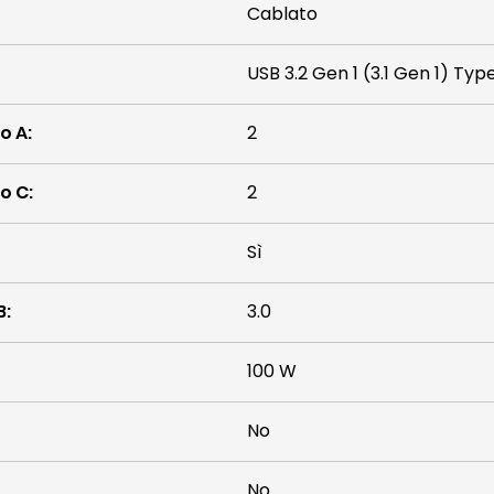
Cablato
USB 3.2 Gen 1 (3.1 Gen 1) Ty
po A
:
2
po C
:
2
Sì
B
:
3.0
100 W
No
No