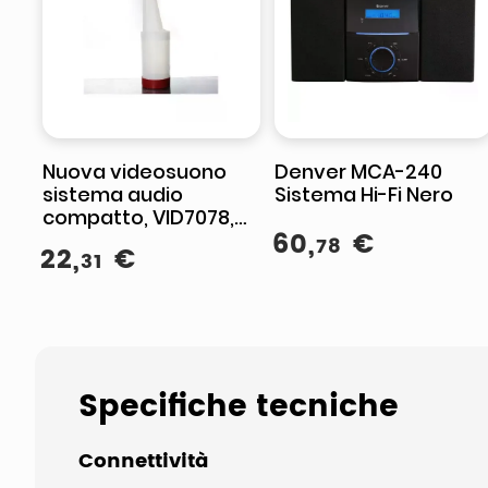
Nuova videosuono
Denver MCA-240
sistema audio
Sistema Hi-Fi Nero
compatto, VID7078,
60
,
€
versatile, per
78
22
,
€
31
ambienti domestici e
piccoli spazi
Specifiche tecniche
Connettività