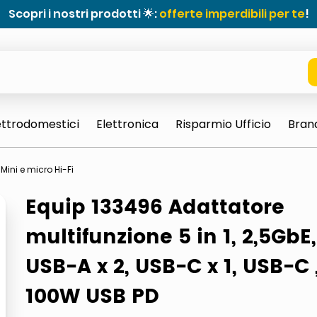
Scopri i nostri prodotti 🌟:
offerte imperdibili per te
!
ettrodomestici
Elettronica
Risparmio Ufficio
Bran
Mini e micro Hi-Fi
Equip 133496 Adattatore
multifunzione 5 in 1, 2,5GbE,
USB-A x 2, USB-C x 1, USB-C 
e 0703 thin rotondo sun
100W USB PD