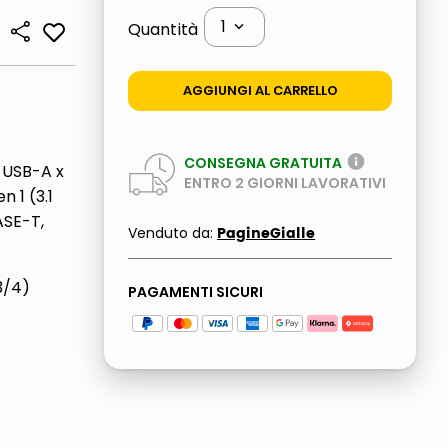
1
Quantità
AGGIUNGI AL CARRELLO
CONSEGNA GRATUITA
, USB-A x
ENTRO
2
GIORNI LAVORATIVI
n 1 (3.1
ASE-T,
PagineGialle
Venduto da:
3/4)
PAGAMENTI SICURI