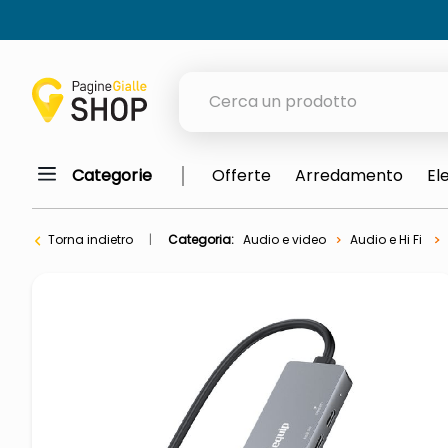
Cerca un prodotto
Categorie
Offerte
Arredamento
El
elenchi telefonici
meme
Torna indietro
Categoria:
Audio e video
Audio e Hi Fi
elenco
ombrelloni
lucidatrice pavimenti
astuccio oxford
italia independent occhiali sol
airpods