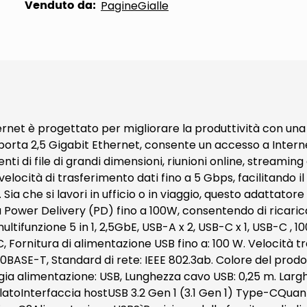
Venduto da:
PagineGialle
rnet è progettato per migliorare la produttività con una 
porta 2,5 Gigabit Ethernet, consente un accesso a Interne
enti di file di grandi dimensioni, riunioni online, streamin
elocità di trasferimento dati fino a 5 Gbps, facilitando il
ra. Sia che si lavori in ufficio o in viaggio, questo adatta
ta Power Delivery (PD) fino a 100W, consentendo di ricaric
multifunzione 5 in 1, 2,5GbE, USB-A x 2, USB-C x 1, USB-C 
C, Fornitura di alimentazione USB fino a: 100 W. Velocità 
0BASE-T, Standard di rete: IEEE 802.3ab. Colore del prodott
ogia alimentazione: USB, Lunghezza cavo USB: 0,25 m. Larg
nterfaccia hostUSB 3.2 Gen 1 (3.1 Gen 1) Type-CQuantità 