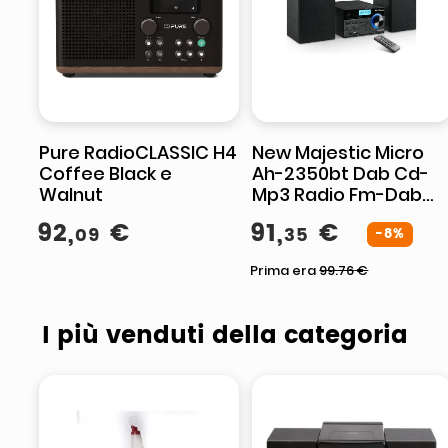
Pure RadioCLASSIC H4
New Majestic Micro
Coffee Black e
Ah-2350bt Dab Cd-
Walnut
Mp3 Radio Fm-Dab
Bluetooth Usb
92
,
€
91
,
€
09
35
Telecomando
-8%
Prima era
99.76
€
I più venduti della categoria