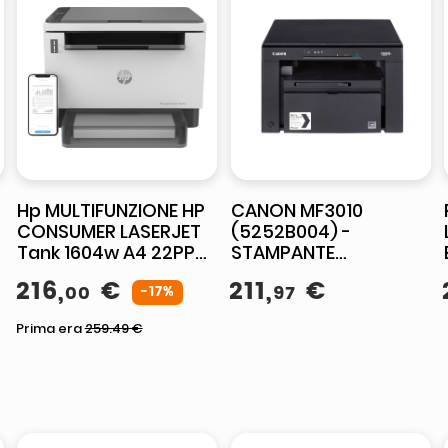
Hp MULTIFUNZIONE HP
CANON MF3010
CONSUMER LASERJET
(5252B004) -
Tank 1604w A4 22PPM
STAMPANTE
150FF WiFi Starter Kit
MULTIFUNZIONE LASER
216
,
€
211
,
€
00
97
da 5.000PP incluso
-17%
MONOCROMATICA A4
- 18 PPM
Prima era
259.49
€