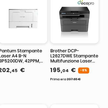
Pantum Stampante
Brother DCP-
Laser A4 B-N
L2627DWE Stampante
BP5200DW, 42PPM,
Multifunzione Laser
USB LAN
Mono Splitcromatica
202
,
€
195
,
€
45
04
-6%
Prima era
207.65
€