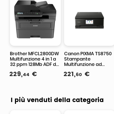
Brother MFCL2800DW
Canon PIXMA TS8750
Multifunzione 4 in 1 a
Stampante
32 ppm 128Mb ADF da
Multifunzione ad
50 Pagine Duplex
Inchiostro A4
229
,
€
221
,
€
44
60
Automatico
4800x1200 DPI Wi-Fi
Scansione Simplex
Display LCD
I più venduti della categoria