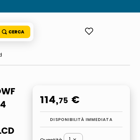
ACCEDI
d
DWF
114
,
€
75
A4
DISPONIBILITÀ IMMEDIATA
 LCD
1