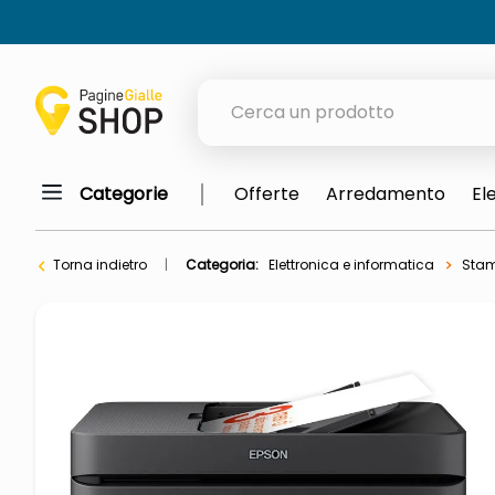
Cerca un prodotto
Categorie
Offerte
Arredamento
El
elenchi telefonici
meme
Torna indietro
Categoria:
Elettronica e informatica
Stam
elenco
ombrelloni
italia independent occhiali sol
astuccio oxford
lucidatrice pavimenti
airpods