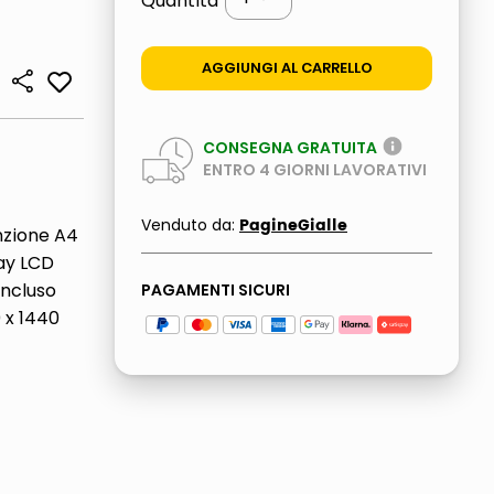
Quantità
AGGIUNGI AL CARRELLO
CONSEGNA GRATUITA
ENTRO
4
GIORNI LAVORATIVI
PagineGialle
Venduto da:
zione A4
lay LCD
incluso
PAGAMENTI SICURI
 x 1440