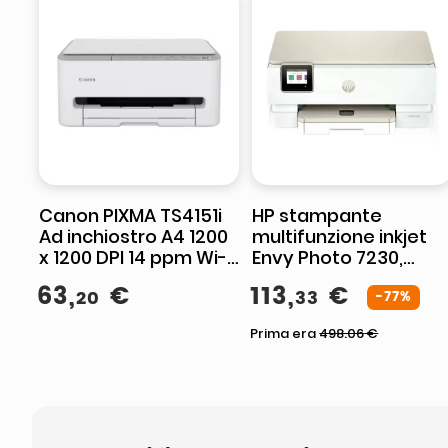
Canon PIXMA TS4151i
HP stampante
Ad inchiostro A4 1200
multifunzione inkjet
x 1200 DPI 14 ppm Wi-
Envy Photo 7230,
Fi
stampa copia
63
,
€
113
,
€
20
33
scansione, Wi-Fi,
-77%
fronte-retro,
Prima era
498.06
€
touchscreen, 15 ppm