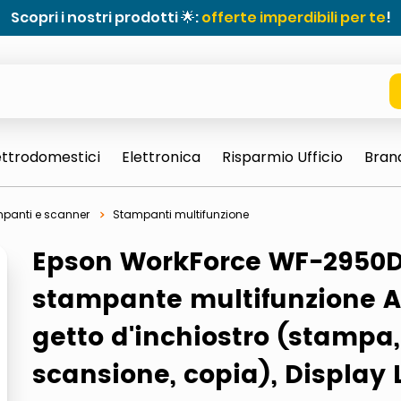
Scopri i nostri prodotti 🌟:
offerte imperdibili per te
!
ettrodomestici
Elettronica
Risparmio Ufficio
Bran
panti e scanner
Stampanti multifunzione
Epson WorkForce WF-2950
stampante multifunzione 
e 0703 thin rotondo sun
getto d'inchiostro (stampa,
scansione, copia), Display