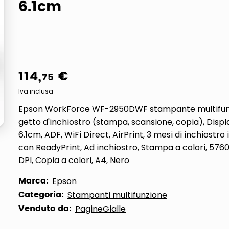
6.1cm
ta
114
,
€
75
Iva inclusa
Epson WorkForce WF-2950DWF stampante multifun
getto d'inchiostro (stampa, scansione, copia), Disp
6.1cm, ADF, WiFi Direct, AirPrint, 3 mesi di inchiostro 
con ReadyPrint, Ad inchiostro, Stampa a colori, 5760
DPI, Copia a colori, A4, Nero
Marca:
Epson
Categoria:
Stampanti multifunzione
Venduto da:
PagineGialle