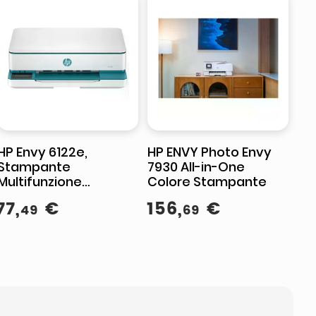
HP Envy 6122e,
HP ENVY Photo Envy
Stampante
7930 All-in-One
Multifunzione
Colore Stampante
Wireless, Colore
77
,
€
156
,
€
49
69
Bianco, Instant Ink,
Stampa Foto, Fronte-
Retro