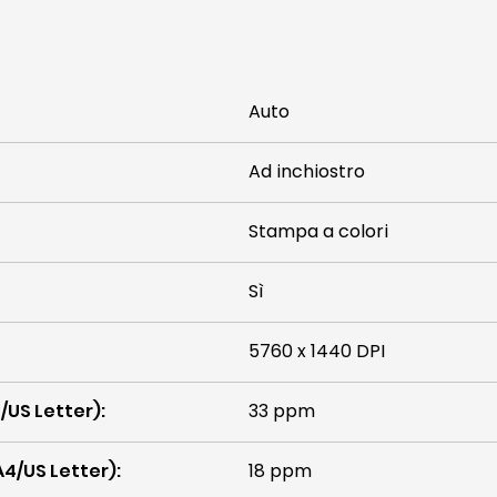
Auto
Ad inchiostro
Stampa a colori
Sì
5760 x 1440 DPI
/US Letter)
:
33 ppm
A4/US Letter)
:
18 ppm