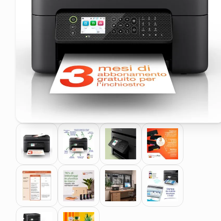
pattumiera raccolta differenzia
asciuga capelli spazzola