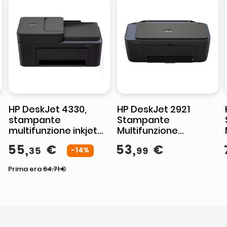
HP DeskJet 4330,
HP DeskJet 2921
stampante
Stampante
multifunzione inkjet
Multifunzione
wireless, stampa
Wireless All-in-One a
55
,
€
53
,
€
35
99
copia scansione, Wi-
-14%
Colori
Fi, ADF, colore, A4
Prima era
64.71
€