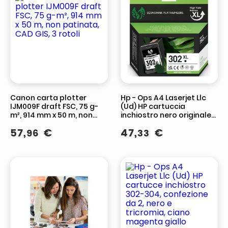
Canon carta plotter
Hp - Ops A4 Laserjet Llc
IJM009F draft FSC, 75 g-
(Ud) HP cartuccia
m², 914 mm x 50 m, non
inchiostro nero originale
patinata, CAD GIS, 3 rotoli
302XL 304XL, B7RT9AE,
57
,
€
47
,
€
96
33
alta capacita', 300
pagine