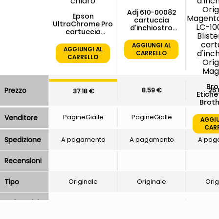
Adj 610-00082
Epson
cartuccia
UltraChrome Pro
d'inchiostro
cartuccia
Giallo foto
d'inchiostro 1 pz
AGGIUNGI AL
Originale Ciano
AGGIUNGI AL
CARRELLO
chiaro
CARRELLO
Bro
8.59 €
25.
Prezzo
37.18 €
Etiche
Broth
1000MBP
PagineGialle
PagineGialle
Pagin
Venditore
Pack c
AGGIU
d'inc
CAR
Orig
A pagamento
A pagamento
A pag
Spedizione
Magenta
LC-1
Blist
Recensioni
cart
d'inc
Orig
Originale
Originale
Orig
Tipo
Mag
Colore del
Ciano
Ciano
Mag
prodotto