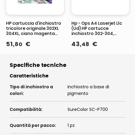
HP cartuccia d'inchiostro
Hp - Ops A4 Laserjet Llc
tricolore originale 302XL
(Ud) HP cartucce
304XL, ciano magenta
inchiostro 302-304,
giallo, 100 pagine, per
confezione da 2, nero e
51
,
€
43
,
€
80
48
DeskJet ed Envy
tricromia, ciano magenta
giallo
Specifiche tecniche
Caratteristiche
Tipo di inchiostro a
Inchiostro a base di
colori
:
pigmento
Compatibilità
:
SureColor SC-P700
Quantità per pacco
:
1 pz