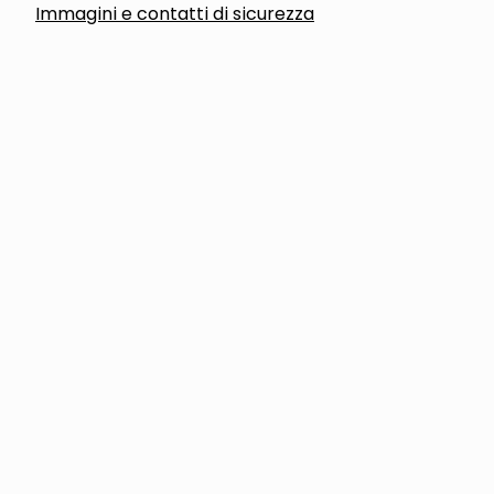
Immagini e contatti di sicurezza
Shop
Metodi di pagamento
Spedizione e consegna
Condizioni generali di servizio
I brand su PagineGialle Shop
Tutte le categorie
Sei un venditore?