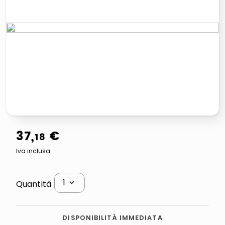
elenco
lucidatrice pavimenti
italia independent occhiali sole 0703 thin rotondo sun
pattumiera raccolta differenziata
37
,
€
18
Iva inclusa
1
Quantità
DISPONIBILITÀ IMMEDIATA