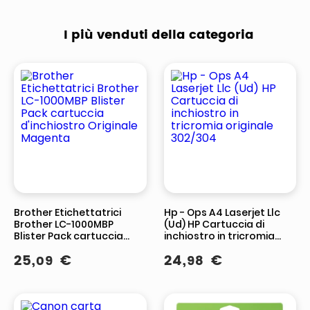
Tecnologia
-
Stampa inkjet
Stampa
I più venduti della categoria
di stampa
Brother Etichettatrici
Hp - Ops A4 Laserjet Llc
Brother LC-1000MBP
(Ud) HP Cartuccia di
Blister Pack cartuccia
inchiostro in tricromia
d'inchiostro Originale
originale 302/304
25
,
€
24
,
€
09
98
Magenta