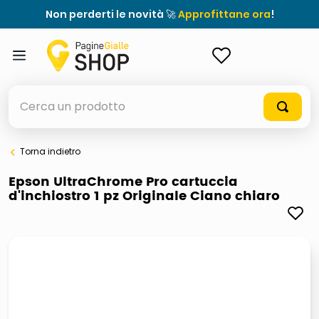
Non perderti le novità 🚀
Approfittane ora
!
ACCEDI
Cerca un prodotto
Torna indietro
elenchi telefonici
Epson UltraChrome Pro cartuccia
d'inchiostro 1 pz Originale Ciano chiaro
orologio parete
porta tv
meme
ddr5 ram 6000 16 x 2
ombrelloni