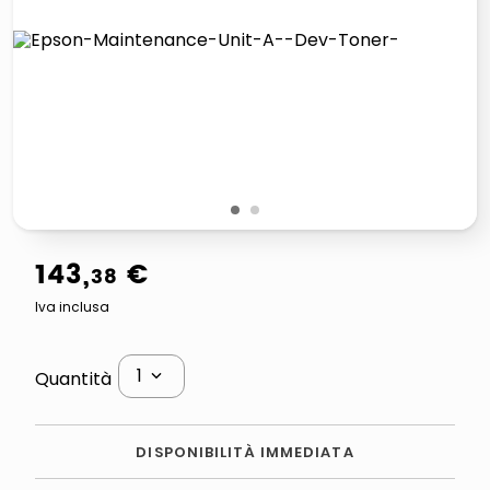
elenco
lucidatrice pavimenti
italia independent occhiali sole 0703 thin rotondo sun
pattumiera raccolta differenziata
1
2
143
,
€
38
Iva inclusa
1
Quantità
DISPONIBILITÀ IMMEDIATA