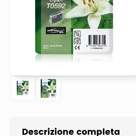
pattumiera raccolta differenzia
asciuga capelli spazzola
Descrizione completa