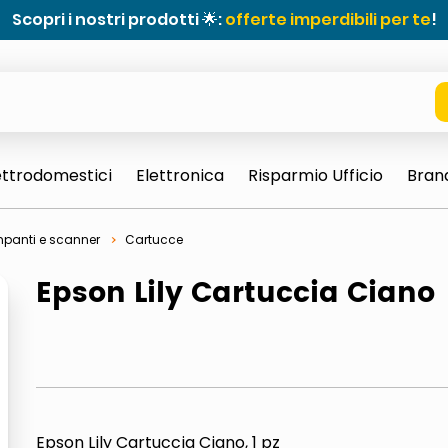
Scopri i nostri prodotti 🌟:
offerte imperdibili per te
!
ettrodomestici
Elettronica
Risparmio Ufficio
Bran
panti e scanner
Cartucce
Epson Lily Cartuccia Ciano
e 0703 thin rotondo sun
Epson Lily Cartuccia Ciano, 1 pz