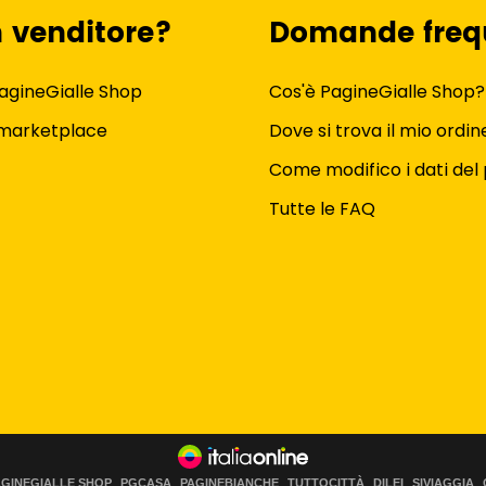
n venditore?
Domande freq
agineGialle Shop
Cos'è PagineGialle Shop?
 marketplace
Dove si trova il mio ordin
Come modifico i dati del 
Tutte le FAQ
AGINEGIALLE SHOP
PGCASA
PAGINEBIANCHE
TUTTOCITTÀ
DILEI
SIVIAGGIA