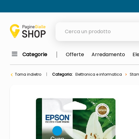
Cerca un prodotto
Categorie
Offerte
Arredamento
El
elenchi telefonici
meme
Torna indietro
Categoria:
Elettronica e informatica
Stam
elenco
ombrelloni
lucidatrice pavimenti
astuccio oxford
italia independent occhiali sol
airpods