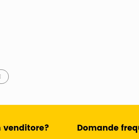
E
n venditore?
Domande freq