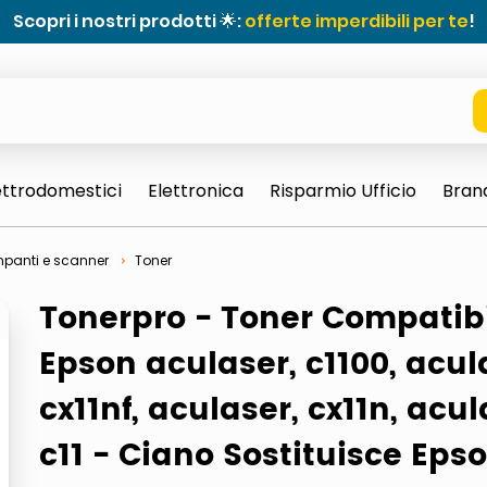
Scopri i nostri prodotti 🌟:
offerte imperdibili per te
!
ettrodomestici
Elettronica
Risparmio Ufficio
Bran
panti e scanner
Toner
Tonerpro - Toner Compatib
Epson aculaser, c1100, acul
cx11nf, aculaser, cx11n, acul
e 0703 thin rotondo sun
c11 - Ciano Sostituisce Eps