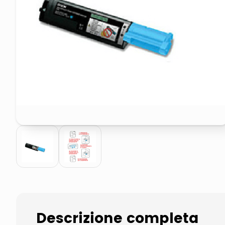
pattumiera raccolta differenzia
asciuga capelli spazzola
Descrizione completa