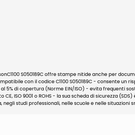
nC1100 S050189C offre stampe nitide anche per documenti
ompatibile con il codice C1100 S050189C - consente un ri
al 5% di copertura (Norme EIN/ISO) - evita frequenti sost
o CE, ISO 9001 o ROHS - la sua scheda di sicurezza (SDS) è
egli studi professionali, nelle scuole e nelle situazioni s