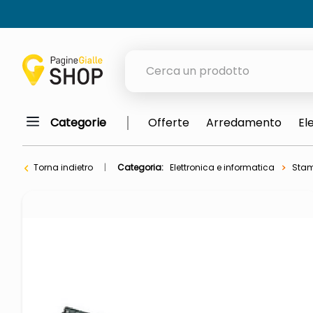
Cerca un prodotto
Categorie
Offerte
Arredamento
El
elenchi telefonici
orologio parete
Torna indietro
Categoria:
Elettronica e informatica
Stam
meme
porta tv
elenco
ombrelloni
italia independent occhiali sol
lucidatrice pavimenti