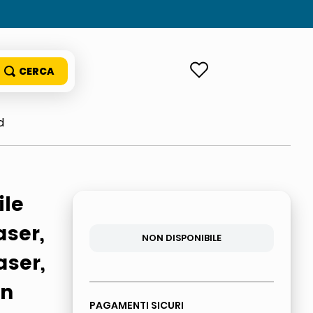
ACCEDI
d
ile
aser,
NON DISPONIBILE
aser,
on
PAGAMENTI SICURI