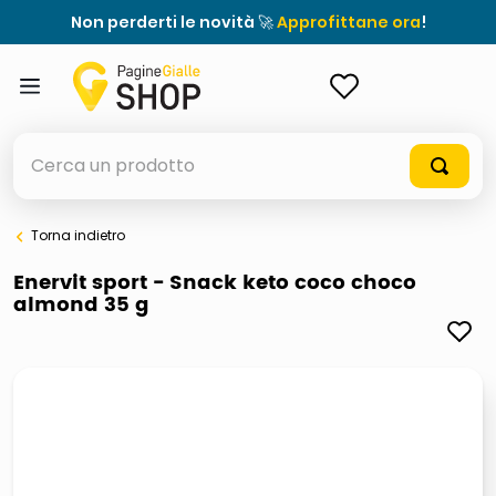
Non perderti le novità 🚀
Approfittane ora
!
ACCEDI
Cerca un prodotto
Torna indietro
elenchi telefonici
Enervit sport - Snack keto coco choco
almond 35 g
meme
porta tv
elenco
ombrelloni
italia independent occhiali sole 0703 thin rotondo sun