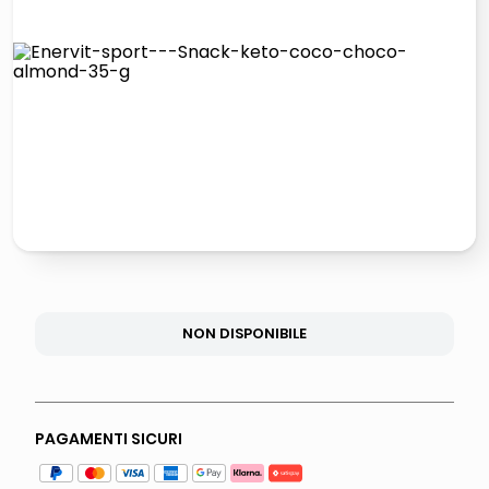
lucidatrice pavimenti
elenco telefonico
pattumiera raccolta differenziata
asciuga capelli spazzola
NON DISPONIBILE
PAGAMENTI SICURI