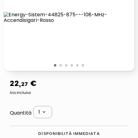
italia independent occhiali sole 0703 thin rotondo sun
pattumiera raccolta differenziata
airpods
asciuga capelli spazzola
1
2
3
4
5
6
22
,
€
27
Iva inclusa
1
Quantità
DISPONIBILITÀ IMMEDIATA