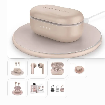
pattumiera raccolta differenzia
elenco telefonico