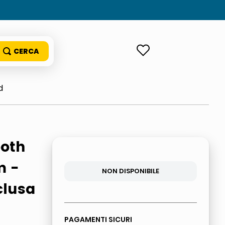
ACCEDI
d
ooth
m -
NON DISPONIBILE
clusa
PAGAMENTI SICURI