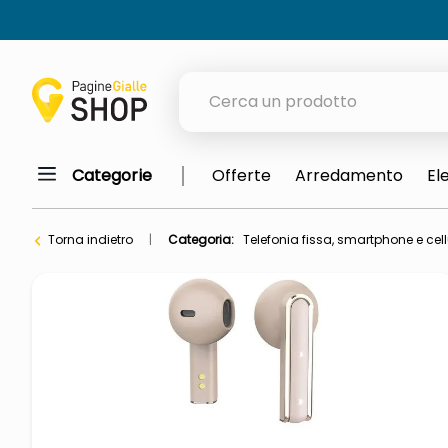
Cerca un prodotto
Categorie
Offerte
Arredamento
El
elenchi telefonici
orologio parete
Torna indietro
Categoria:
Telefonia fissa, smartphone e cell
porta tv
meme
elenco
ombrelloni
italia independent occhiali sol
lucidatrice pavimenti