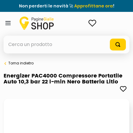
Non perderti le novità 🚀
Approfittane ora
!
ACCEDI
Cerca un prodotto
Torna indietro
elenchi telefonici
Energizer PAC4000 Compressore Portatile
Auto 10,3 bar 22 l-min Nero Batteria Litio
meme
porta tv
elenco
ombrelloni
italia independent occhiali sole 0703 thin rotondo sun