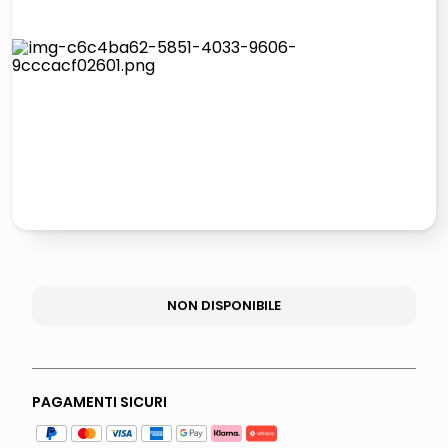
lucidatrice pavimenti
pattumiera raccolta differenziata
elenco telefonico
faro solare
NON DISPONIBILE
PAGAMENTI SICURI