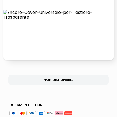
lucidatrice pavimenti
italia independent occhiali sole 0703 thin rotondo sun
pattumiera raccolta differenziata
elenco telefonico
NON DISPONIBILE
PAGAMENTI SICURI