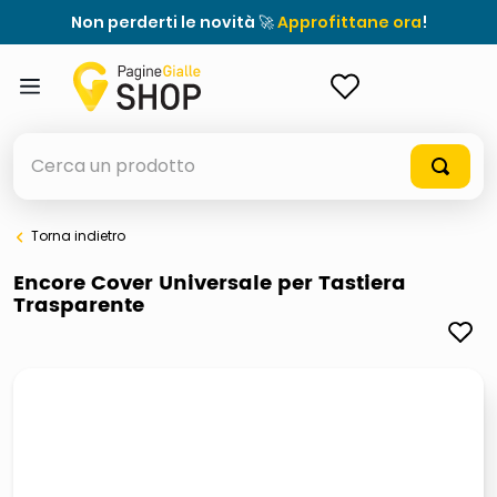
Non perderti le novità 🚀
Approfittane ora
!
ACCEDI
Cerca un prodotto
Torna indietro
elenchi telefonici
Encore Cover Universale per Tastiera
Trasparente
orologio parete
porta tv
meme
elenco
ombrelloni