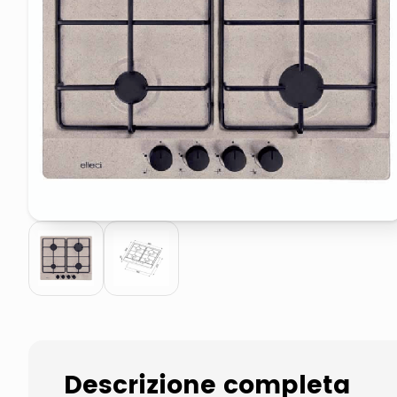
pattumiera raccolta differenzia
elenco telefonico
Descrizione completa