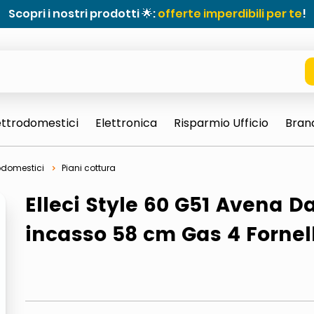
Scopri i nostri prodotti 🌟:
offerte imperdibili per te
!
ettrodomestici
Elettronica
Risparmio Ufficio
Bran
odomestici
Piani cottura
Elleci Style 60 G51 Avena D
incasso 58 cm Gas 4 Fornell
e 0703 thin rotondo sun