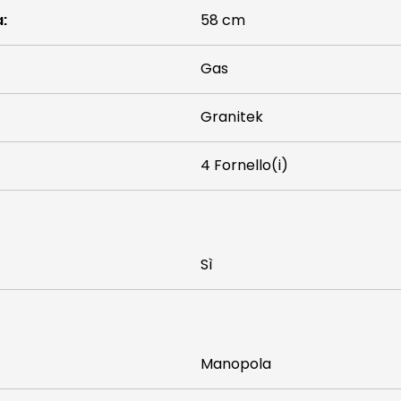
a
:
58 cm
Gas
Granitek
4 Fornello(i)
Sì
Manopola