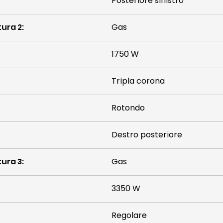
Posteriore sinistro
tura 2
:
Gas
1750 W
Tripla corona
Rotondo
Destro posteriore
tura 3
:
Gas
3350 W
Regolare