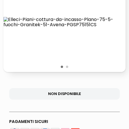
lucidatrice pavimenti
italia independent occhiali sole 0703 thin rotondo sun
pattumiera raccolta differenziata
crema funghi porcini tartufo
1
2
NON DISPONIBILE
PAGAMENTI SICURI