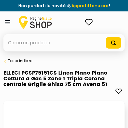
Non perderti le novità 🚀
Approfittane ora
!
ACCEDI
Cerca un prodotto
Torna indietro
elenchi telefonici
ELLECI PGSP75151CS Linea Plano Piano
Cottura a Gas 5 Zone 1 Tripla Corona
orologio parete
centrale Griglie Ghisa 75 cm Avena 51
porta tv
meme
elenco
ombrelloni