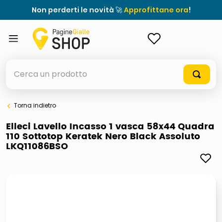
Non perderti le novità 🚀
Approfittane ora
!
ACCEDI
Cerca un prodotto
Torna indietro
elenchi telefonici
Elleci Lavello Incasso 1 vasca 58x44 Quadra
110 Sottotop Keratek Nero Black Assoluto
orologio parete
LKQ11086BSO
porta tv
meme
elenco
ombrelloni