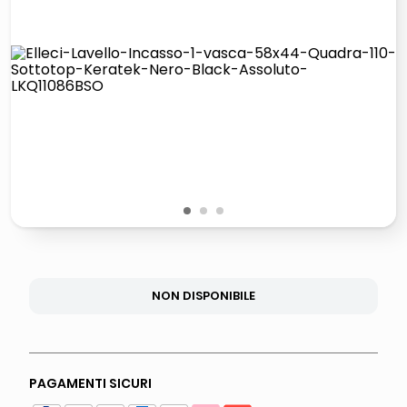
italia independent occhiali sole 0703 thin rotondo sun
lucidatrice pavimenti
pattumiera raccolta differenziata
elenco telefonico
1
2
3
NON DISPONIBILE
PAGAMENTI SICURI