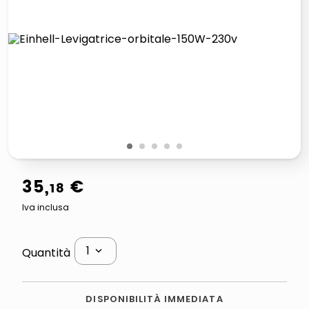
italia independent occhiali sole 0703 thin rotondo sun
pattumiera raccolta differenziata
elenco telefonico
asciuga capelli spazzola
1
2
3
4
5
35
,
€
18
Iva inclusa
1
Quantità
DISPONIBILITÀ IMMEDIATA