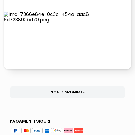
italia independent occhiali sole 0703 thin rotondo sun
lucidatrice pavimenti
pattumiera raccolta differenziata
asciuga capelli spazzola
NON DISPONIBILE
PAGAMENTI SICURI