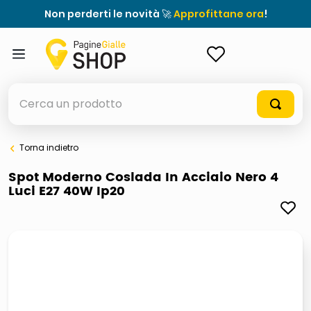
Non perderti le novità 🚀
Approfittane ora
!
ACCEDI
Cerca un prodotto
Torna indietro
elenchi telefonici
Spot Moderno Coslada In Acciaio Nero 4
Luci E27 40W Ip20
orologio parete
meme
porta tv
elenco
ombrelloni